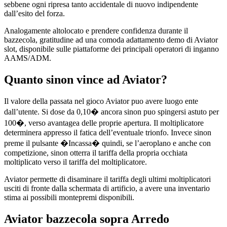
sebbene ogni ripresa tanto accidentale di nuovo indipendente
dall’esito del forza.
Analogamente altolocato e prendere confidenza durante il
bazzecola, gratitudine ad una comoda adattamento demo di Aviator
slot, disponibile sulle piattaforme dei principali operatori di inganno
AAMS/ADM.
Quanto sinon vince ad Aviator?
Il valore della passata nel gioco Aviator puo avere luogo ente
dall’utente. Si dose da 0,10� ancora sinon puo spingersi astuto per
100�, verso avantagea delle proprie apertura. Il moltiplicatore
determinera appresso il fatica dell’eventuale trionfo. Invece sinon
preme il pulsante �Incassa� quindi, se l’aeroplano e anche con
competizione, sinon otterra il tariffa della propria occhiata
moltiplicato verso il tariffa del moltiplicatore.
Aviator permette di disaminare il tariffa degli ultimi moltiplicatori
usciti di fronte dalla schermata di artificio, a avere una inventario
stima ai possibili montepremi disponibili.
Aviator bazzecola sopra Arredo