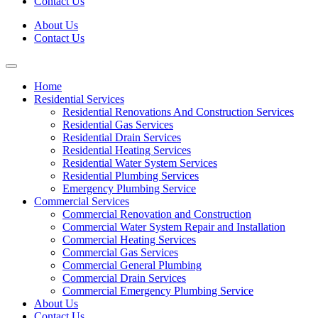
Contact Us
About Us
Contact Us
Home
Residential Services
Residential Renovations And Construction Services
Residential Gas Services
Residential Drain Services
Residential Heating Services
Residential Water System Services
Residential Plumbing Services
Emergency Plumbing Service
Commercial Services
Commercial Renovation and Construction
Commercial Water System Repair and Installation
Commercial Heating Services
Commercial Gas Services
Commercial General Plumbing
Commercial Drain Services
Commercial Emergency Plumbing Service
About Us
Contact Us